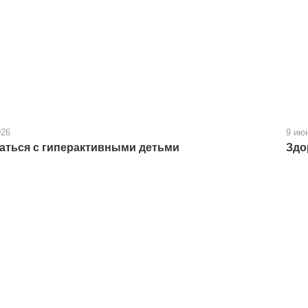
026
9 ию
аться с гиперактивными детьми
Здо