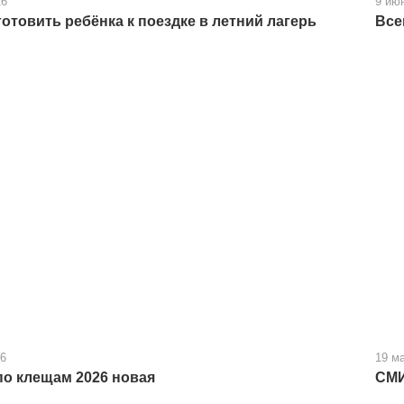
26
9 ию
готовить ребёнка к поездке в летний лагерь
Все
26
19 м
по клещам 2026 новая
СМИ