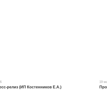
26
19 м
сс-релиз (ИП Костенников Е.А.)
Про