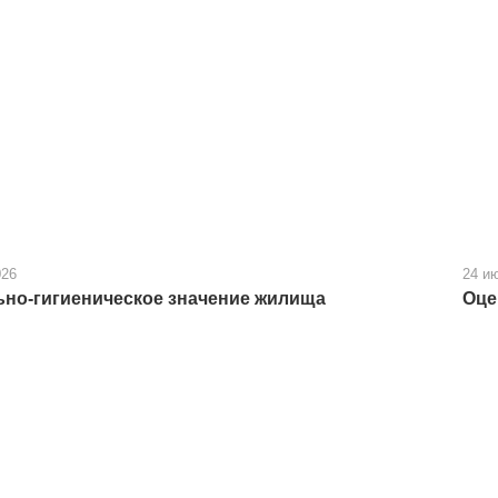
026
24 и
но-гигиеническое значение жилища
Оце