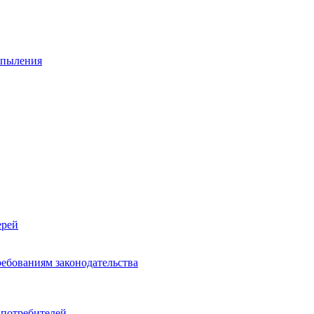
спыления
ерей
ребованиям законодательства
 потребителей