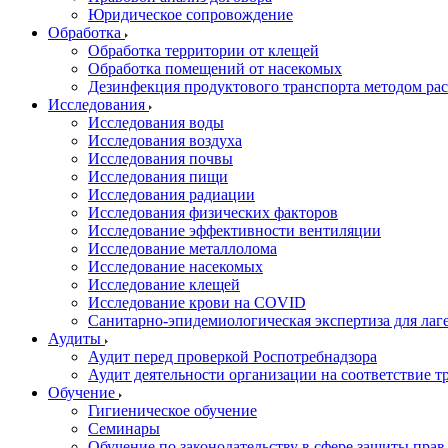
Юридическое сопровождение
Обработка
Обработка территории от клещей
Обработка помещений от насекомых
Дезинфекция продуктового транспорта методом ра
Исследования
Исследования воды
Исследования воздуха
Исследования почвы
Исследования пищи
Исследования радиации
Исследования физических факторов
Исследование эффективности вентиляции
Исследование металлолома
Исследование насекомых
Исследование клещей
Исследование крови на COVID
Санитарно-эпидемиологическая экспертиза для лаг
Аудиты
Аудит перед проверкой Роспотребнадзора
Аудит деятельности организации на соответствие т
Обучение
Гигиеническое обучение
Семинары
Обучение по законодательству в сфере защиты прав