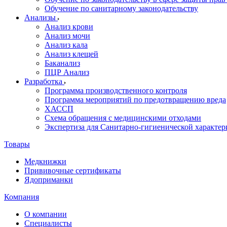
Обучение по санитарному законодательству
Анализы
Анализ крови
Анализ мочи
Анализ кала
Анализ клещей
Баканализ
ПЦР Анализ
Разработка
Программа производственного контроля
Программа мероприятий по предотвращению вреда
ХАССП
Схема обращения с медицинскими отходами
Экспертиза для Санитарно-гигиенической характе
Товары
Медкнижки
Прививочные сертификаты
Ядоприманки
Компания
О компании
Специалисты